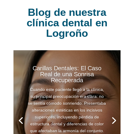
Blog de nuestra
clínica dental en
Logroño
Carillas Dentales: El Caso
Real de una Sonrisa
Recuperada
Cuando este paciente llegó a la clínica,
su principal preocupación era clara: no
se sentía cómodo sonriendo. Presentaba
alteraciones estéticas en los incisivos
superiores, incluyendo pérdida de
estructura dental y diferencias de color
que afectaban la armonía del conjunto.