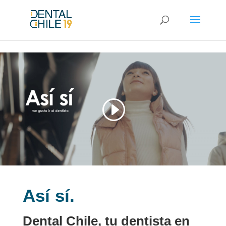
google-site-verification: google7a9a1d61e04d60af.html
Así sí.
Dental Chile, tu dentista en