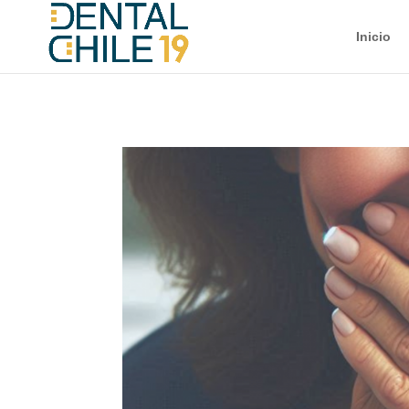
google-site-verification: google7a9a1d61e04d60af.html
Inicio