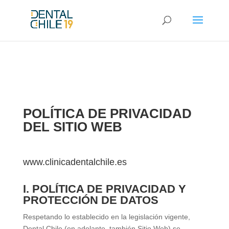
google-site-verification: google7a9a1d61e04d60af.html
POLÍTICA DE PRIVACIDAD
DEL SITIO WEB
www.clinicadentalchile.es
I. POLÍTICA DE PRIVACIDAD Y
PROTECCIÓN DE DATOS
Respetando lo establecido en la legislación vigente,
Dental Chile
(en adelante, también Sitio Web) se